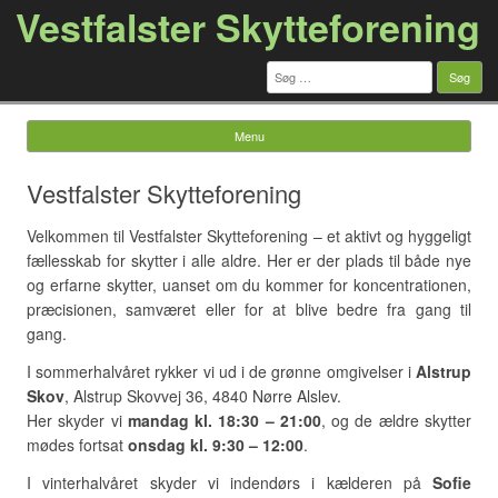
Vestfalster Skytteforening
Søg
efter:
Menu
Skip to content
Vestfalster Skytteforening
Velkommen til Vestfalster Skytteforening – et aktivt og hyggeligt
fællesskab for skytter i alle aldre. Her er der plads til både nye
og erfarne skytter, uanset om du kommer for koncentrationen,
præcisionen, samværet eller for at blive bedre fra gang til
gang.
I sommerhalvåret rykker vi ud i de grønne omgivelser i
Alstrup
Skov
, Alstrup Skovvej 36, 4840 Nørre Alslev.
Her skyder vi
mandag kl. 18:30 – 21:00
, og de ældre skytter
mødes fortsat
onsdag kl. 9:30 – 12:00
.
I vinterhalvåret skyder vi indendørs i kælderen på
Sofie